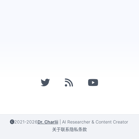
2021-2026
Dr. Charlii
|
AI Researcher & Content Creator
关于
联系
隐私
条款