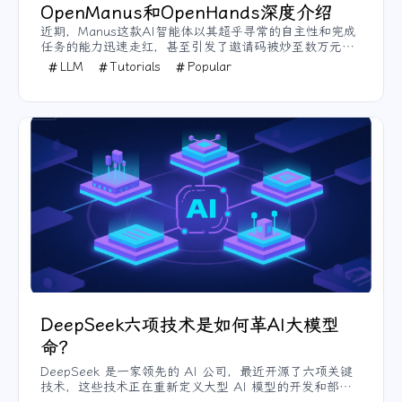
OpenManus和OpenHands深度介绍
近期，Manus这款AI智能体以其超乎寻常的自主性和完成
任务的能力迅速走红，甚至引发了邀请码被炒至数万元的
狂热现象。但在高昂的邀请码门槛之外，开源社区已经迅
LLM
Tutorials
Popular
速行动起来，推出了几款功能相似甚至有过之而无不及的
免费替代方案。本文将为大家详细介绍三款最具代表性的
开源平替项目：OWL、OpenManus和OpenHands，让每
个人都能体验AI智能体的革命性体验。
DeepSeek六项技术是如何革AI大模型
命？
DeepSeek 是一家领先的 AI 公司，最近开源了六项关键
技术，这些技术正在重新定义大型 AI 模型的开发和部署