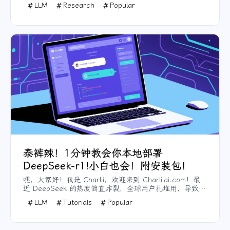
方式。这些技术包括 FlashMLA、DeepEP、
LLM
Research
Popular
DeepGEMM、3FS、DualPipe 和 EPLB，每一项都解决了
AI 开发中的特定挑战，从推理速度到资源管理。本文将简
要介绍每项技术的功能及其对 AI 领域的影响。
泰裤辣！1分钟教会你本地部署
DeepSeek-r1!小白也会！附安装包！
嘿，大家好！我是 Charlii，欢迎来到 Charliiai.com！最
近 DeepSeek 的热度简直炸裂，全球用户扎堆用，导致服
务经常卡得怀疑人生。不过别慌，DeepSeek 的开源属性
LLM
Tutorials
Popular
简直是救星——你可以用自己的电脑本地部署，离线也能
玩得飞起，连老旧机器都不在话下。今天我给大家整了一
套零代码部署教程+完整工具包，赶紧动手试试吧！