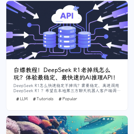
白嫖教程！DeepSeek R1老掉线怎么
玩？体验最稳定、最快速的AI推理API！
DeepSeek R1怎么快速稳定不掉线？需要稳定、高速调用
DeepSeek R1 ？希望在本地第三方聊天机器人客户端调用
DeepSeek R1？对 API 配置不熟悉、不懂代码？没关系，
LLM
Tutorials
Popular
一篇文章教会你如何免费使用DeepSeek R1