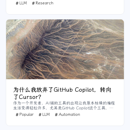
破性解决方案，让3D建模变得前所未有的简单高效。从专
LLM
Research
业设计师到业余爱好者，Edify 3D都能帮助他们快速将创
意转化为现实。
为什么我放弃了GitHub Copilot，转向
了Cursor？
作为一个开发者，AI辅助工具的出现让我原本枯燥的编程
生活变得轻松许多，尤其是GitHub Copilot这个工具，简
直是每个程序员的得力助手。但最近，我却做出了一个令
Popular
LLM
Automation
人惊讶的决定——从GitHub Copilot转向了Cursor。如果
你也在考虑这种转变，或者正在纠结两个工具之间的选
择，不妨看看我使用这两个工具的亲身体验。