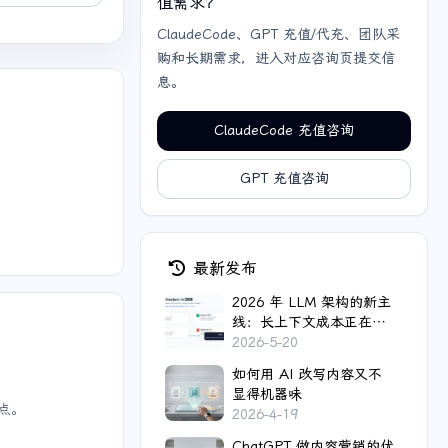
值需求？
ClaudeCode、GPT 充值/代充、团队采
购和长期需求，进入对应咨询页提交信
息。
ClaudeCode 充值咨询
GPT 充值咨询
最新发布
2026 年 LLM 架构的新主
线：长上下文成本正在被
重新设计
2026-5-20
如何用 AI 改写内容又不
显得机器味
点。
2026-4-19
ChatGPT 做内容营销的优