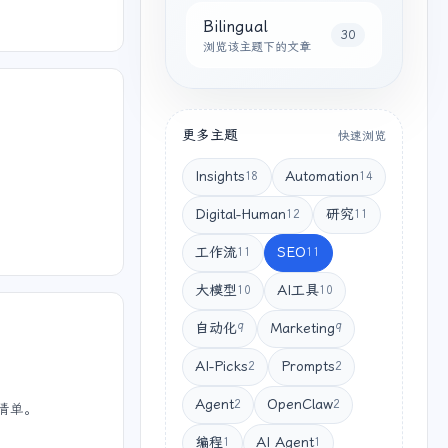
Bilingual
30
浏览该主题下的文章
更多主题
快速浏览
Insights
Automation
18
14
Digital-Human
研究
12
11
工作流
SEO
11
11
大模型
AI工具
10
10
自动化
Marketing
9
9
AI-Picks
Prompts
2
2
Agent
OpenClaw
2
2
荐清单。
编程
AI Agent
1
1