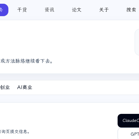
务
干货
资讯
论文
关于
搜索
词或方法脉络继续看下去。
创业
AI商业
Claud
应咨询页提交信息。
GP