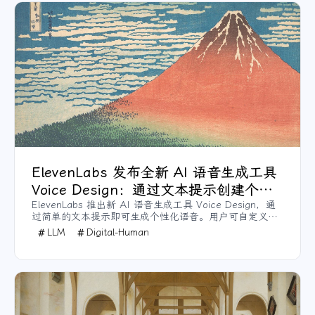
ElevenLabs 发布全新 AI 语音生成工具
Voice Design：通过文本提示创建个性
化语音
ElevenLabs 推出新 AI 语音生成工具 Voice Design，通
过简单的文本提示即可生成个性化语音。用户可自定义语
音的年龄、口音、性别、语调等特征，还能创建具有神话
LLM
Digital-Human
或科幻角色特征的声音，广泛适用于广告、游戏、播客等
场景。工具支持语音微调功能，并与 ElevenLabs 的文本
转语音平台无缝整合，未来还将提供 API 支持和实时语音
生成功能。