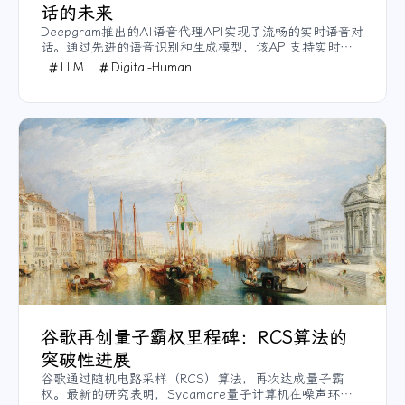
话的未来
Deepgram推出的AI语音代理API实现了流畅的实时语音对
话。通过先进的语音识别和生成模型，该API支持实时对
话、停顿和中断处理，且可灵活集成不同的大语言模型。
LLM
Digital-Human
其低延迟和强隐私保护适合客户支持、医疗转录等场景。
谷歌再创量子霸权里程碑：RCS算法的
突破性进展
谷歌通过随机电路采样（RCS）算法，再次达成量子霸
权。最新的研究表明，Sycamore量子计算机在噪声环境