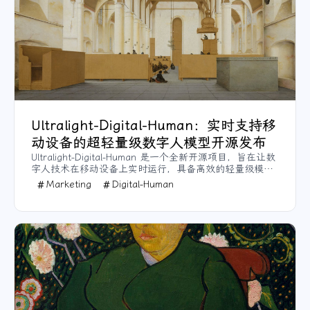
Ultralight-Digital-Human：实时支持移
动设备的超轻量级数字人模型开源发布
Ultralight-Digital-Human 是一个全新开源项目，旨在让数
字人技术在移动设备上实时运行，具备高效的轻量级模
型，能够满足社交、游戏和虚拟现实等多种应用需求。该
Marketing
Digital-Human
项目提供了详细的训练和推理步骤，支持 Wenet 和
Hubert 两种音频特征提取方式，以适应不同场景。通过模
型压缩和剪枝，大幅减少资源需求，使其在低功耗设备上
也能流畅操作。创新之处在于实现了数字人效果在智能手
机上的普及性，并支持多平台和操作系统。项目已在
GitHub 上开源，方便开发者体验和定制。