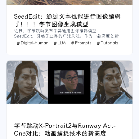
SeedEdit：通过文本也能进行图像编辑
了！！！字节图像生成模型
近日，字节跳动发布了其通用图像编辑模型——
SeedEdit，引起了业界的广泛关注。作为一款高度创新的
编辑模型，SeedEdit不仅可以生成图像，还能基于生成的
Digital-Human
LLM
Prompts
Tutorials
图像进行多种编辑操作，比如修图、换装、美化、风格转
换，以及在指定区域添加或删除元素等。
字节跳动X-Portrait2与Runway Act-
One对比：动画捕捉技术的新高度