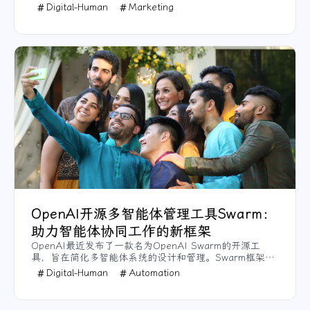
Digital-Human
Marketing
角扩散模型生成多视角RGB图像，然后使用基于
Transformer的稀疏视角大规模重建模型，将这些图像转
换为3D模型。该模型有轻量版和标准版可选，轻量版适合
快速建模，标准版则能生成更高质量的3D模型。
OpenAI开源多智能体管理工具Swarm：
助力智能体协同工作的新框架
OpenAI最近发布了一款名为OpenAI Swarm的开源工
具，旨在简化多智能体系统的设计和管理。Swarm框架专
为开发人员提供轻量级、易于控制的工具集，用于协作处
Digital-Human
Automation
理复杂的工作流和任务。本文将介绍Swarm的核心概念、
功能以及其在多步骤任务处理中的应用场景，并探讨如何
利用这一工具优化AI智能体的协作效率。