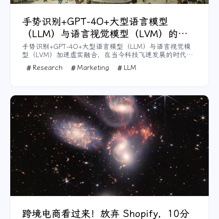
手势识别+GPT-4O+大型语言模型
（LLM）与语言视觉模型（LVM）的深
度融合
手势识别+GPT-4O+大型语言模型（LLM）与语言视觉模
型（LVM）加速虚实融合，在当今科技飞速发展的时代，
混合现实（Mixed Reality, MR）技术逐步进入我们的日常
Research
Marketing
LLM
生活和工作环境。作为将虚拟与现实无缝融合的技术，MR
为用户创造了一个更为沉浸、互动的世界。与虚拟现实
（VR）和增强现实（AR）不同，混合现实不仅展示虚拟元
素，更能与现实物体互动，带来更为真实的沉浸感。这种
突破性的技术应用范围广泛，涵盖了游戏、教育、零售和
工业等多个领域，成为驱动新一代技术革新的重要力量。
跨境电商看过来！放弃 Shopify，10分