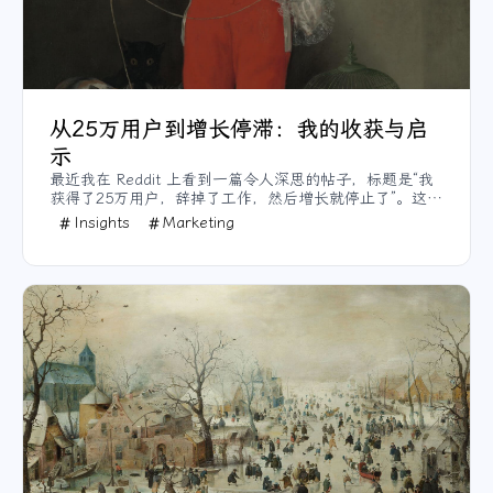
从25万用户到增长停滞：我的收获与启
示
最近我在 Reddit 上看到一篇令人深思的帖子，标题是“我
获得了25万用户，辞掉了工作，然后增长就停止了”。这位
作者分享了从侧项目起步到拥有大量用户，并毅然辞职专
Insights
Marketing
注发展的经历，但增长却意外停滞。这篇帖子让我这个AI
领域的博主和创业爱好者收获良多，也深刻反思了AI产品
和内容增长的难题。