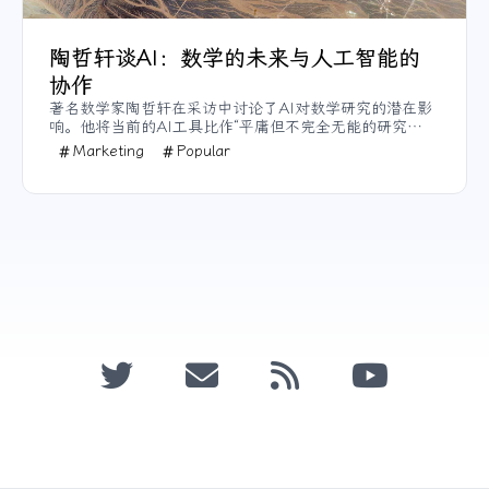
陶哲轩谈AI：数学的未来与人工智能的
协作
著名数学家陶哲轩在采访中讨论了AI对数学研究的潜在影
响。他将当前的AI工具比作“平庸但不完全无能的研究
生”，认为AI可以加速数学的“工业规模”发展，尤其在大规
Marketing
Popular
模计算和验证方面。他指出，AI将是数学家的补充，而不
是替代，帮助完成繁琐的步骤，允许人类集中精力于创意
性工作，尤其是在前沿领域。