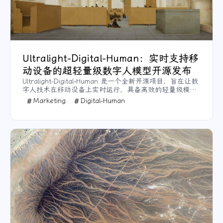
Ultralight-Digital-Human：实时支持移
动设备的超轻量级数字人模型开源发布
Ultralight-Digital-Human 是一个全新开源项目，旨在让数
字人技术在移动设备上实时运行，具备高效的轻量级模
型，能够满足社交、游戏和虚拟现实等多种应用需求。该
Marketing
Digital-Human
项目提供了详细的训练和推理步骤，支持 Wenet 和
Hubert 两种音频特征提取方式，以适应不同场景。通过模
型压缩和剪枝，大幅减少资源需求，使其在低功耗设备上
也能流畅操作。创新之处在于实现了数字人效果在智能手
机上的普及性，并支持多平台和操作系统。项目已在
GitHub 上开源，方便开发者体验和定制。