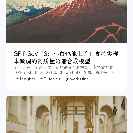
GPT-SoVITS：小白也能上手！支持零样
本微调的高质量语音合成模型
GPT-SoVITS 是一款创新的语音合成模型，支持零样本
（Zero-shot）和少样本（Few-shot）微调，通过短时间
语音样本即可生成高保真音频。该模型在多语言支持和音
Insights
Tutorials
Marketing
色迁移上表现出色，特别适用于需要快速生成自然语音的
应用场景。本文介绍了 GPT-SoVITS 的功能、模型架构、
安装步骤以及推理和微调方法，为用户全面解析了如何使
用 GPT-SoVITS 进行高效的语音合成。